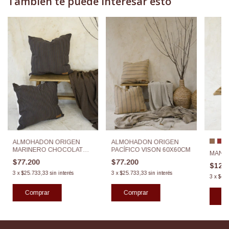
También te puede interesar esto
+
ALMOHADON ORIGEN
ALMOHADON ORIGEN
MARINERO CHOCOLATE
PACÍFICO VISON 60X60CM
MANTA
60X60CM
$77.200
$77.200
$126
3
x
$25.733,33
sin interés
3
x
$25.733,33
sin interés
3
x
$42
Co