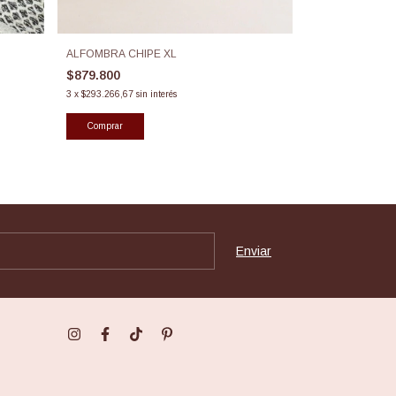
ALFOMBRA TO
ALFOMBRA CHIPE XL
$427.250
$879.800
3
x
$142.416,67
sin
3
x
$293.266,67
sin interés