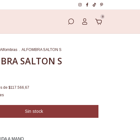
0
Alfombras
.
ALFOMBRA SALTON S
BRA SALTON S
és de
$117.566,67
les
IDA A MANO