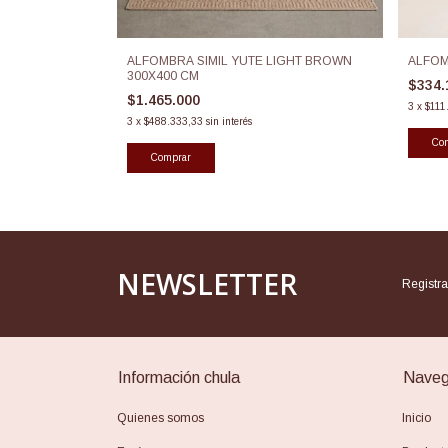
ALFOMBRA SIMIL YUTE LIGHT BROWN
ALFOM
300X400 CM
$334
$1.465.000
3
x
$111
3
x
$488.333,33
sin interés
NEWSLETTER
Regist
Información chula
Naveg
Quienes somos
Inicio