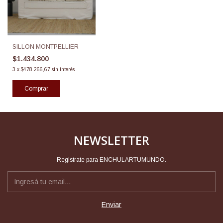
SILLON MONTPELLIER
$1.434.800
3
x
$478.266,67
sin interés
Comprar
NEWSLETTER
Registrate para ENCHULARTUMUNDO.