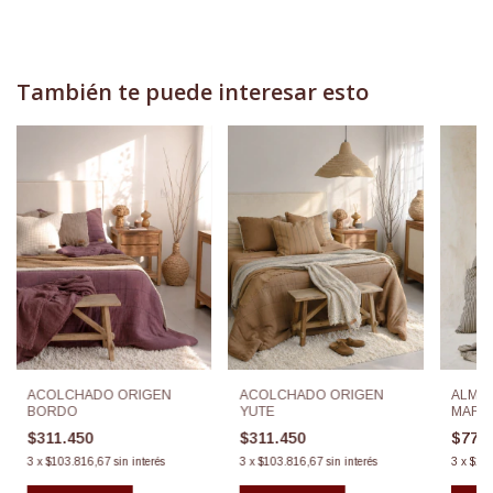
También te puede interesar esto
ACOLCHADO ORIGEN
ACOLCHADO ORIGEN
ALMO
BORDO
YUTE
MARI
60X6
$311.450
$311.450
$77.
3
x
$103.816,67
sin interés
3
x
$103.816,67
sin interés
3
x
$25