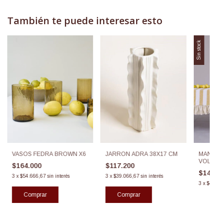
También te puede interesar esto
Sin stock
VASOS FEDRA BROWN X6
MANTE
JARRON ADRA 38X17 CM
VOLA
$164.000
$117.200
$146
3
x
$54.666,67
sin interés
3
x
$39.066,67
sin interés
3
x
$48