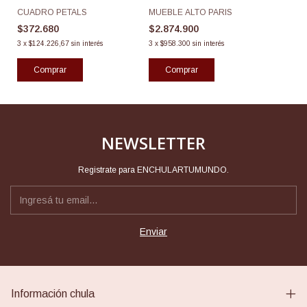
CUADRO PETALS
MUEBLE ALTO PARIS
$372.680
$2.874.900
3
x
$124.226,67
sin interés
3
x
$958.300
sin interés
NEWSLETTER
Registrate para ENCHULARTUMUNDO.
Información chula