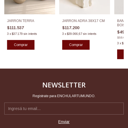
JARRON ADRA 38X17 CM
BAND
JARRON TERRA
BOIS
$117.200
$111.537
$49.
3
x
$39.066,67
sin interés
3
x
$37.179
sin interés
$58.60
3
x
$16
Comprar
Co
NEWSLETTER
Registrate para ENCHULARTUMUNDO.