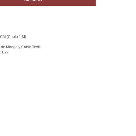
 CM (Cable 1 M)
a de Mango y Cable Textil
a: E27