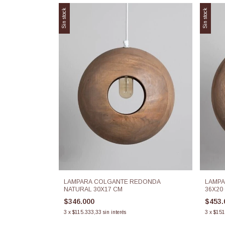
Sin stock
Sin stock
LAMPARA COLGANTE REDONDA
LAMPA
NATURAL 30X17 CM
36X20
$346.000
$453
3
x
$115.333,33
sin interés
3
x
$151