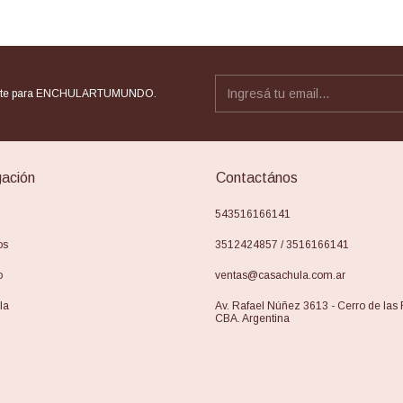
rate para ENCHULARTUMUNDO.
ación
Contactános
543516166141
os
3512424857 / 3516166141
o
ventas@casachula.com.ar
la
Av. Rafael Núñez 3613 - Cerro de las
CBA. Argentina