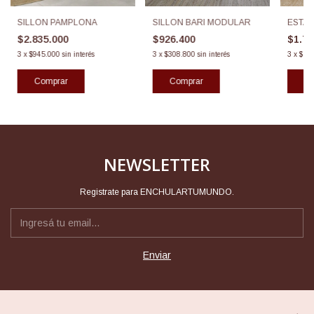
SILLON PAMPLONA
SILLON BARI MODULAR
ESTA
$2.835.000
$926.400
$1.7
3
x
$945.000
sin interés
3
x
$308.800
sin interés
3
x
$59
Comprar
NEWSLETTER
Registrate para ENCHULARTUMUNDO.