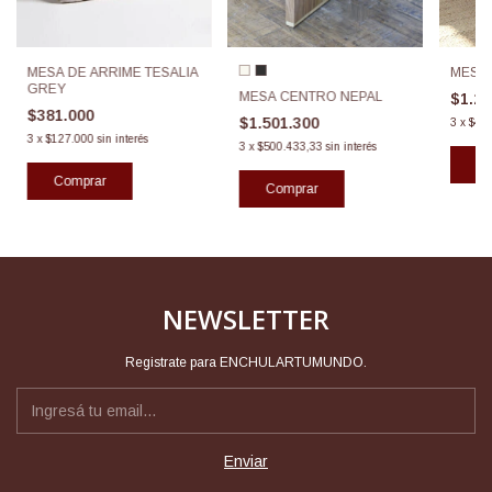
MESA DE ARRIME TESALIA
MESA
GREY
MESA CENTRO NEPAL
$1.2
$381.000
$1.501.300
3
x
$43
3
x
$127.000
sin interés
3
x
$500.433,33
sin interés
Comprar
NEWSLETTER
Registrate para ENCHULARTUMUNDO.