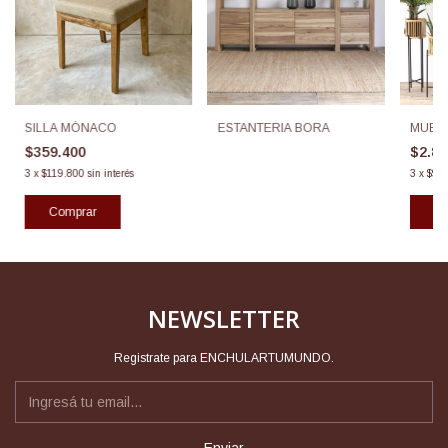
SILLA MÓNACO
ESTANTERIA BORA
MUEBL
$359.400
$2.8
3
x
$119.800
sin interés
3
x
$95
NEWSLETTER
Registrate para ENCHULARTUMUNDO.