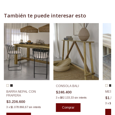
También te puede interesar esto
CONSOLA BALI
BARRA NEPAL CON
MESA
$246.400
FRAPERA
$1.5
3
x
$82.133,33
sin interés
$3.236.600
3
x
$50
3
x
$1.078.866,67
sin interés
Comprar
Co