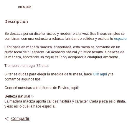
en stock
Descripción
S
e destaca por su diseño rústico y moderno a la vez. Sus líneas simples se
combinan con una estructura robusta, brindando solidez y estilo a tu
espacio.
Fabricada en madera maciza ,enarenada, esta mesa se convierte en un
punto focal de tu espacio. Su acabado natural y rústico resalta la belleza de
la madera, aportando un toque cálido y acogedor a cualquier ambiente.
Tiempo de entrega: 75 dias.
Si tenes dudas para elegir la medida de tu mesa, hacé
Clik aqui
y te
contamos algunos tips.
Conocé nuestras condiciones de
Envios, aqui!
Belleza natural
✨
La madera maciza aporta calidez, textura y carácter. Cada pieza es distinta,
y eso es lo que la hace especial.
Compartir