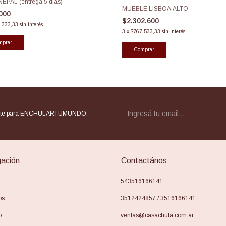
NEPAL (entrega 5 dias)
MUEBLE LISBOA ALTO
.000
$2.302.600
.333,33
sin interés
3
x
$767.533,33
sin interés
rate para ENCHULARTUMUNDO.
ación
Contactános
543516166141
os
3512424857 / 3516166141
o
ventas@casachula.com.ar