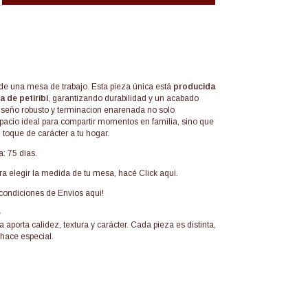
de una mesa de trabajo. Esta pieza única está
producida
 de petiribi
, garantizando durabilidad y un acabado
iseño robusto y terminacion enarenada no solo
pacio ideal para compartir momentos en familia, sino que
toque de carácter a tu hogar.
: 75 dias.
ra elegir la medida de tu mesa, hacé
Click aqui.
condiciones de
Envios aqui!
✨
porta calidez, textura y carácter. Cada pieza es distinta,
 hace especial.