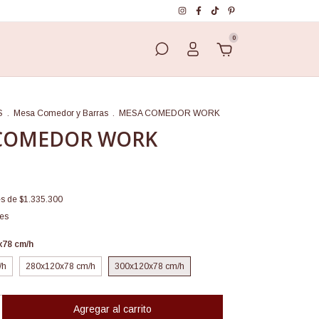
0
S
.
Mesa Comedor y Barras
.
MESA COMEDOR WORK
COMEDOR WORK
és de
$1.335.300
les
x78 cm/h
/h
280x120x78 cm/h
300x120x78 cm/h