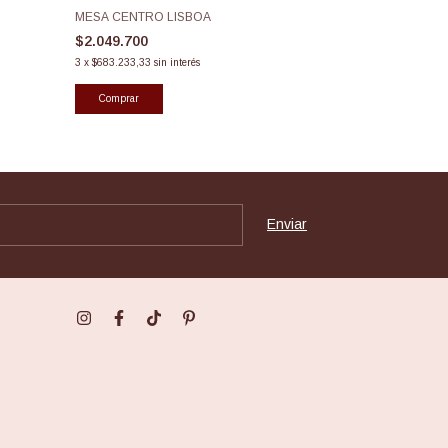
MESA CENTRO LISBOA
$2.049.700
3
x
$683.233,33
sin interés