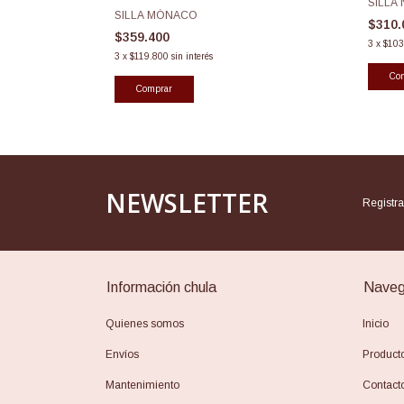
SILLA 
SILLA MÓNACO
$310
$359.400
3
x
$103
3
x
$119.800
sin interés
NEWSLETTER
Regist
Información chula
Naveg
Quienes somos
Inicio
Envíos
Product
Mantenimiento
Contact