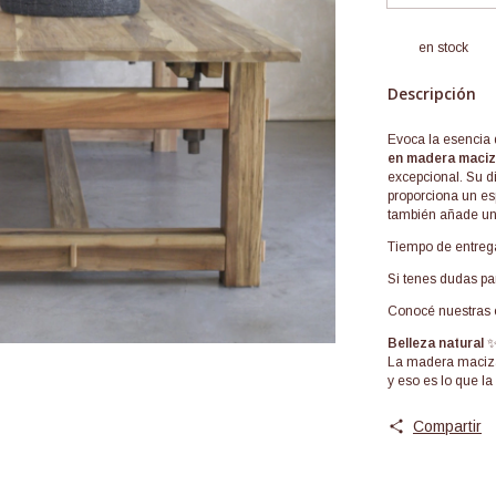
en stock
Descripción
Evoca la esencia 
en madera maciza
excepcional. Su d
proporciona un es
también añade un 
Tiempo de entrega
Si tenes dudas pa
Conocé nuestras 
Belleza natural
La madera maciza a
y eso es lo que la
Compartir