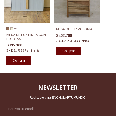
+4
MESA DE LUZ POLONIA
MESA DE LUZ BIMBA CON
$462.700
PUERTAS
3
x
$154.233,33
sin interés
$395.300
Comprar
3
x
$131.766,67
sin interés
Comprar
NEWSLETTER
Registrate para ENCHULARTUMUNDO.