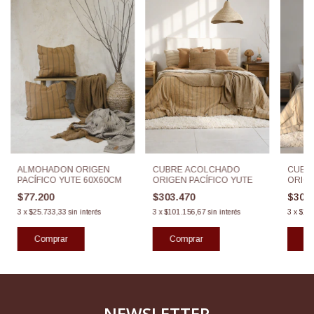
CUBRE ACOLCHADO
CUBR
ALMOHADON ORIGEN
ORIGEN PACÍFICO YUTE
ORIGE
PACÍFICO YUTE 60X60CM
$303.470
$303
$77.200
3
x
$101.156,67
sin interés
3
x
$10
3
x
$25.733,33
sin interés
Comprar
Co
NEWSLETTER