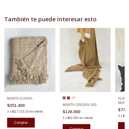
También te puede interesar esto
+2
ALMO
MANTA KODRA
MARI
MANTA ORIGEN 300
$351.400
60X6
$77.
$126.000
3
x
$117.133,33
sin interés
3
x
$25
3
x
$42.000
sin interés
Comprar