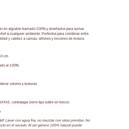
do en algodón tramado 100% y diseñados para sumar
onfort a cualquier ambiente. Perfectos para combinar entre
didad y calidez a camas, sillones y rincones de lectura.
60 cm
ado al 100%
binar colores y texturas
YAS, contratapa cierre tipo sobre en lienzo.
o
or!
Lavar con agua fria, no mezclar con otras prendas. No
recto en el secado. Al ser género 100% natural puede