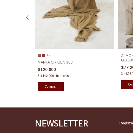
+2
ALMOH
EN PACÍFICO
60X60
MANTA ORIGEN 300
$77.
$126.000
3
x
$25.
3
x
$42.000
sin interés
Comprar
NEWSLETTER
Regist