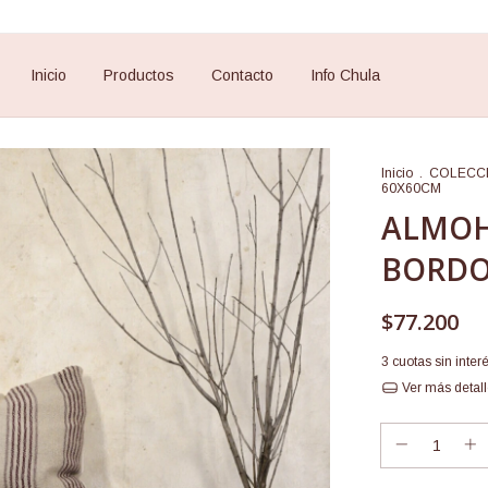
Inicio
Productos
Contacto
Info Chula
Inicio
.
COLECC
60X60CM
ALMOH
BORDO
$77.200
3
cuotas sin inter
Ver más detal