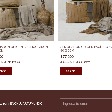
ADON ORIGEN PACÍFICO VISON
ALMOHADON ORIGEN PACÍFICO Y
CM
60X60CM
200
$77.200
733,33
sin interés
3
x
$25.733,33
sin interés
rate para ENCHULARTUMUNDO.