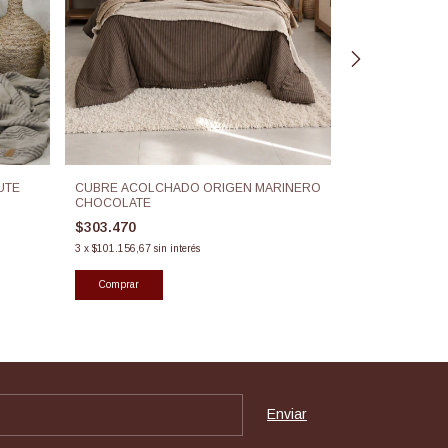
ACOLCHADO O
CUBRE ACOLCHADO ORIGEN MARINERO
UTE
CHOCOLATE
$311.450
$303.470
3
x
$103.816,67
sin
3
x
$101.156,67
sin interés
Comprar
Comprar