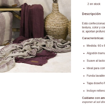
2
en stock
Descripción
Está confecciona
textura, color y c
sí, aportan profun
Características:
Medida: 60 x 
Algodón tram
Suave al tacto
Ideal para com
Funda lavable
Tapa doseño RA
Incluye rellen
Cuidame con am
exponer al sol di